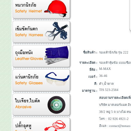
ชื่อสินค้า :
รองเท้านิรภัย รุ่น 222
รายละเอียด :
รองเท้าหุ้มข้อ แบบเชือ
M-MAX
ยี่ห้อ :
36-46
เบอร์ :
สี:
ดำ,น้ำตาล
TIS 523-2564
มาตรฐาน :
สอบถามรายละเอียดเพิ่
บริษัท มาสเตอร์แมค อิ
38/2 หมู่ 5 ถ.บางไผ่-
โทร : 02 926 4921-
อีเมล : contact@mmax-