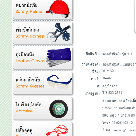
ชื่อสินค้า :
รองเท้านิรภัย รุ่น 411
รายละเอียด :
รองเท้าหุ้มส้น แบบเชือก
M-MAX
ยี่ห้อ :
36-46
เบอร์ :
สี:
ดำ,น้ำตาล
TIS 523-2564
มาตรฐาน :
สอบถามรายละเอียดเพิ่ม
บริษัท มาสเตอร์แมค อิน
38/2 หมู่ 5 ถ.บางไผ่-ห
โทร : 02 926 4921-
อีเมล : contact@mmax-